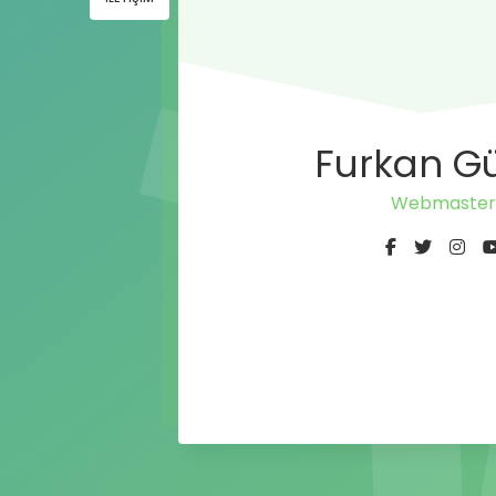
Furkan G
W